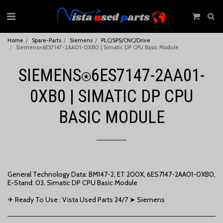
Home
Spare-Parts
Siemens
PLC/SPS/CNC/Drive
Siemens⍟6ES7147-2AA01-0XB0 | Simatic DP CPU Basic Module
SIEMENS⍟6ES7147-2AA01-
0XB0 | SIMATIC DP CPU
BASIC MODULE
General Technology Data: BM147-2, ET 200X, 6ES7147-2AA01-0XB0,
E-Stand: 03, Simatic DP CPU Basic Module
✈ Ready To Use : Vista Used Parts 24/7 ➤ Siemens