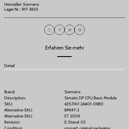
Hersteller:
Siemens
Lager Nr.::
R17-3820
Erfahren Sie mehr
Detail
Brand:
Siemens
Description:
Simatic DP CPU Basic Module
SKU:
6ES7147-2AA01-0XB0
Alternative SKU:
BM147-2
Alternative SKU:
ET 200X
Revision:
E-Stand: 03
Condition:
unused, original packaging