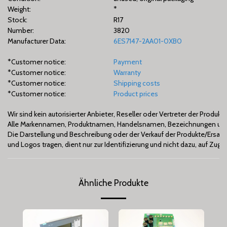
Weight:
*
Stock:
R17
Number:
3820
Manufacturer Data:
6ES7147-2AA01-0XB0
*Customer notice:
Payment
*Customer notice:
Warranty
*Customer notice:
Shipping costs
*Customer notice:
Product prices
Wir sind kein autorisierter Anbieter, Reseller oder Vertreter der Produ
Alle Markennamen, Produktnamen, Handelsnamen, Bezeichnungen und 
Die Darstellung und Beschreibung oder der Verkauf der Produkte/Ers
und Logos tragen, dient nur zur Identifizierung und nicht dazu, auf Zu
Ähnliche Produkte