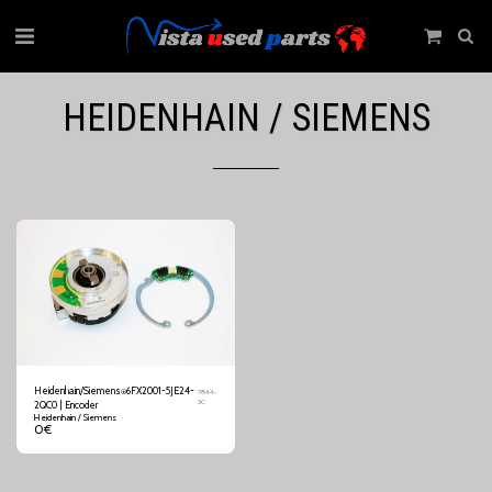
HEIDENHAIN / SIEMENS
Heidenhain/Siemens⍟6FX2001-5JE24-
7844-
3C
2QC0 | Encoder
Heidenhain / Siemens
0
€