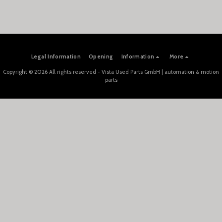
Legal Information
Opening
Information
More
Copyright © 2026 All rights reserved -
Vista Used Parts GmbH | automation & motion
parts