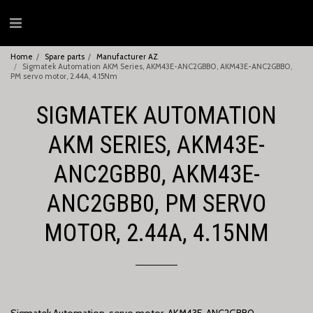
Home
Spare parts
Manufacturer AZ
Sigmatek Automation AKM Series, AKM43E-ANC2GBB0, AKM43E-ANC2GBB0,
PM servo motor, 2.44A, 4.15Nm
SIGMATEK AUTOMATION
AKM SERIES, AKM43E-
ANC2GBB0, AKM43E-
ANC2GBB0, PM SERVO
MOTOR, 2.44A, 4.15NM