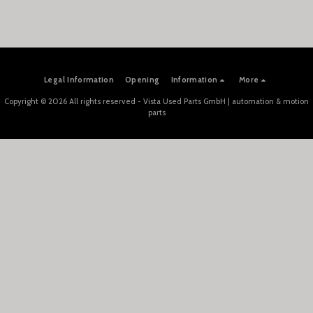
Legal Information
Opening
Information
More
Copyright © 2026 All rights reserved -
Vista Used Parts GmbH | automation & motion
parts