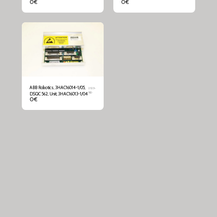
0
€
0
€
ABB Robotics, 3HAC16014-1/05,
2123-
11D
DSQC 562, Unit, 3HAC16013-1/04
0
€