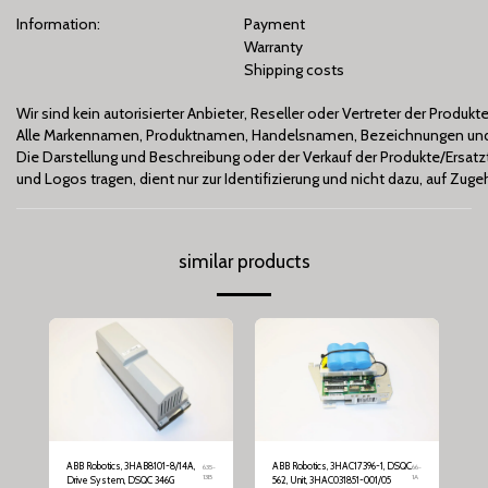
Information:
Payment
Warranty
Shipping costs
Wir sind kein autorisierter Anbieter, Reseller oder Vertreter der Produ
Alle Markennamen, Produktnamen, Handelsnamen, Bezeichnungen und 
Die Darstellung und Beschreibung oder der Verkauf der Produkte/Ers
und Logos tragen, dient nur zur Identifizierung und nicht dazu, auf Zu
similar products
ABB Robotics, 3HAB8101-8/14A,
ABB Robotics, 3HAC17396-1, DSQC
635-
66-
13B
1A
Drive System, DSQC 346G
562, Unit, 3HAC031851-001/05